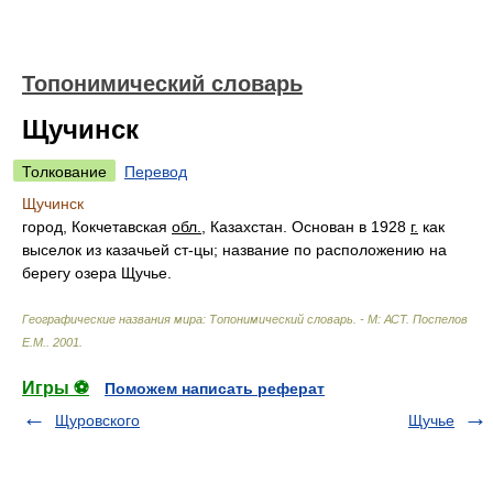
Топонимический словарь
Щучинск
Толкование
Перевод
Щучинск
город, Кокчетавская
обл.
, Казахстан. Основан в 1928
г.
как
выселок из казачьей ст-цы; название по расположению на
берегу озера Щучье.
Географические названия мира: Топонимический словарь. - М: АСТ
.
Поспелов
Е.М.
.
2001
.
Игры ⚽
Поможем написать реферат
Щуровского
Щучье