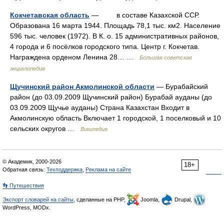
Кокчетавская область
— в составе Казахской ССР.
Образована 16 марта 1944. Площадь 78,1 тыс. км2. Население
596 тыс. человек (1972). В К. о. 15 административных районов,
4 города и 6 посёлков городского типа. Центр г. Кокчетав.
Награждена орденом Ленина 28… …
Большая советская
энциклопедия
Щучинский район Акмолинской области
— Бурабайский
район (до 03.09.2009 Щучинский район) Бурабай ауданы (до
03.09.2009 Щучье ауданы) Страна Казахстан Входит в
Акмолинскую область Включает 1 городской, 1 поселковый и 10
сельских округов …
Википедия
© Академик, 2000-2026
18+
Обратная связь:
Техподдержка
,
Реклама на сайте
👣 Путешествия
Экспорт словарей на сайты
, сделанные на PHP,
Joomla,
Drupal,
WordPress, MODx.