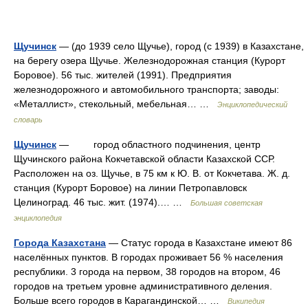
Щучинск
— (до 1939 село Щучье), город (с 1939) в Казахстане,
на берегу озера Щучье. Железнодорожная станция (Курорт
Боровое). 56 тыс. жителей (1991). Предприятия
железнодорожного и автомобильного транспорта; заводы:
«Металлист», стекольный, мебельная… …
Энциклопедический
словарь
Щучинск
— город областного подчинения, центр
Щучинского района Кокчетавской области Казахской ССР.
Расположен на оз. Щучье, в 75 км к Ю. В. от Кокчетава. Ж. д.
станция (Курорт Боровое) на линии Петропавловск
Целиноград. 46 тыс. жит. (1974).… …
Большая советская
энциклопедия
Города Казахстана
— Статус города в Казахстане имеют 86
населённых пунктов. В городах проживает 56 % населения
республики. 3 города на первом, 38 городов на втором, 46
городов на третьем уровне административного деления.
Больше всего городов в Карагандинской… …
Википедия